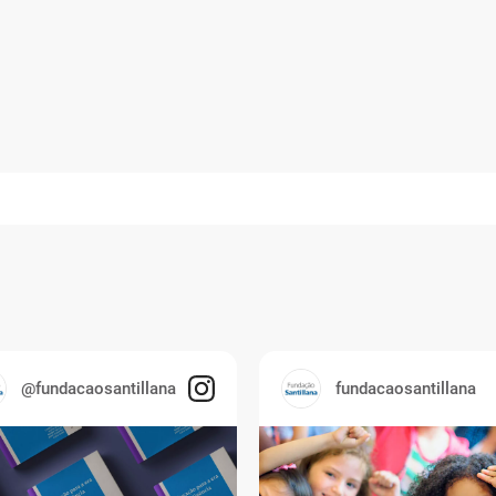
 seu e-mail
a nossas novidades
QUERO M
@fundacaosantillana
fundacaosantillana