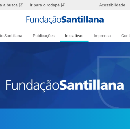
ra a busca [3]
Ir para o rodapé [4]
Acessibilidade
o Santillana
Publicações
Iniciativas
Imprensa
Cont