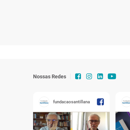
Cadastre
e receb
Nossas Redes
fundacaosantillana