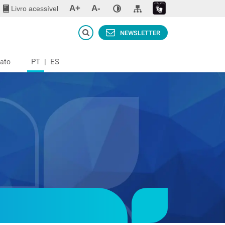
A+
A-
Livro acessível
NEWSLETTER
PT
|
ES
ato