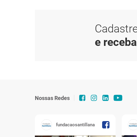
Cadastre
e receb
Nossas Redes
fundacaosantillana