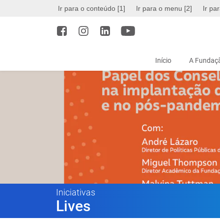
Ir para o conteúdo [1]
Ir para o menu [2]
Ir pa
Início
A Fundaçã
Iniciativas
Lives