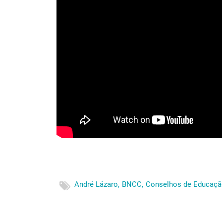
André Lázaro,
BNCC,
Conselhos de Educaçã