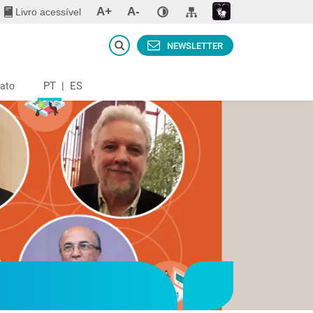
A+
A-
Livro acessível
NEWSLETTER
PT
|
ES
ato