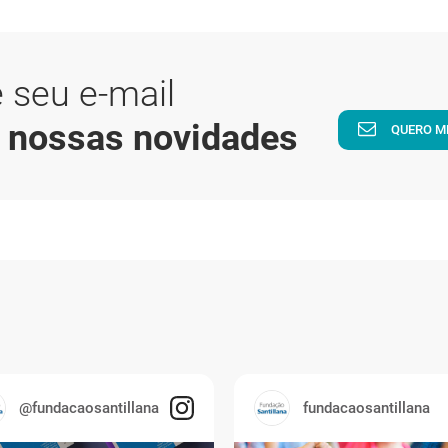
 seu e-mail
a nossas novidades
QUERO M
@fundacaosantillana
fundacaosantillana