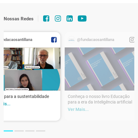
Nossas Redes
fundacaosantillana
@fundacaosantillana
r para a sustentabilidade
Conheça o nosso livro Educação
para a era da Inteligência artificial
ais...
Ver Mais...