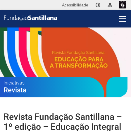
Acessibilidade
I
A
Fu
San
Publ
Iniciativas
Revista
Ini
Im
Revista Fundação Santillana –
Co
1º edição – Educação Integral