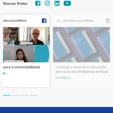
Nossas Redes
fundacaosantillana
@fundacaosantillana
r para a sustentabilidade
Conheça o nosso livro Educação
para a era da Inteligência artificial
ais...
Ver Mais...