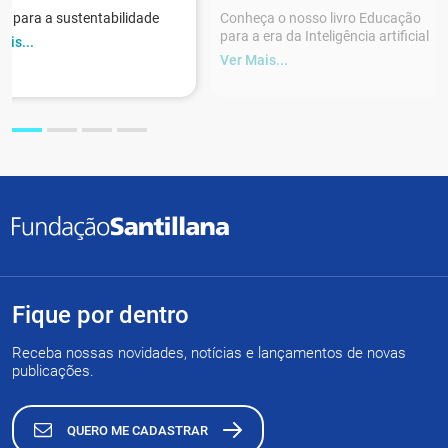
r para a sustentabilidade
Conheça o nosso livro Educação
para a era da Inteligência artificial
ais...
Ver Mais...
Fique por dentro
Receba nossas novidades, notícias e lançamentos de novas
publicações.
QUERO ME CADASTRAR