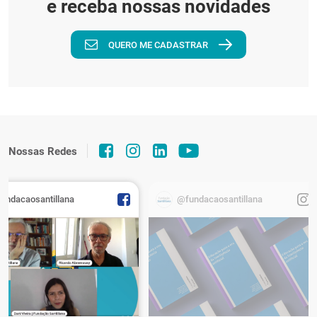
e receba nossas novidades
QUERO ME CADASTRAR
Nossas Redes
fundacaosantillana
@fundacaosantillana