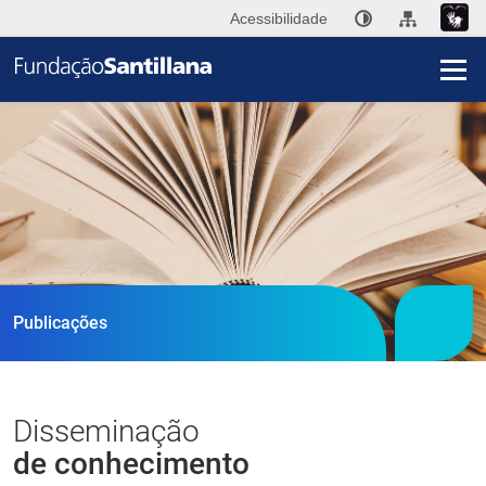
Acessibilidade
I
A
Fu
San
Publ
Publicações
Ini
Im
Disseminação
de conhecimento
Co