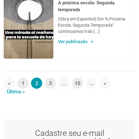
A próxima escola: Segunda
temporada
(Obra em Espanhol) Em "A Próxima
Escola: Segunda Temporada"
continuamos trab [...]
Ver publicação
«
1
2
3
...
10
...
»
Última »
Cadastre seu e-mail