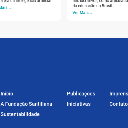
a era da Inteligência artificial
fins lucrativos, como articulad
da educação no Brasil.
Mais...
Ver Mais...
Início
Publicações
Impren
A Fundação Santillana
Iniciativas
Contato
Sustentabilidade