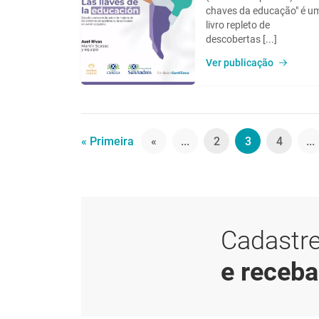
chaves da educação" é u
livro repleto de
descobertas [...]
Ver publicação
« Primeira
«
...
2
3
4
...
Cadastre
e receb