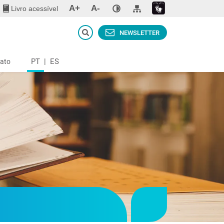
A+
A-
Livro acessível
NEWSLETTER
PT
|
ES
ato