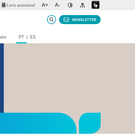
A+
A-
Livro acessível
NEWSLETTER
PT
|
ES
ato