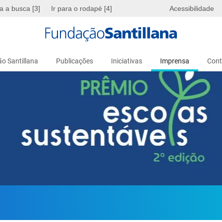
ra a busca [3]
Ir para o rodapé [4]
Acessibilidade
o Santillana
Publicações
Iniciativas
Imprensa
Cont