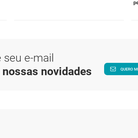
p
 seu e-mail
a nossas novidades
QUERO M