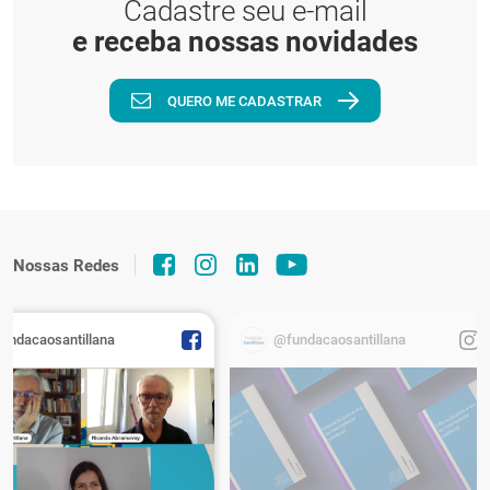
Cadastre seu e-mail
e receba nossas novidades
QUERO ME CADASTRAR
Nossas Redes
fundacaosantillana
@fundacaosantillana