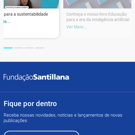
r para a sustentabilidade
Conheça o nosso livro Educação
para a era da Inteligência artificial
ais...
Ver Mais...
Fique por dentro
Receba nossas novidades, notícias e lançamentos de novas
publicações.