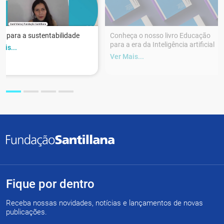
r para a sustentabilidade
Conheça o nosso livro Educação
para a era da Inteligência artificial
ais...
Ver Mais...
Fique por dentro
Receba nossas novidades, notícias e lançamentos de novas
publicações.