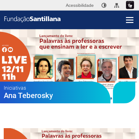
Acessibilidade
I
A
Fu
San
Publ
Iniciativas
Ana Teberosky
Ini
Im
Co