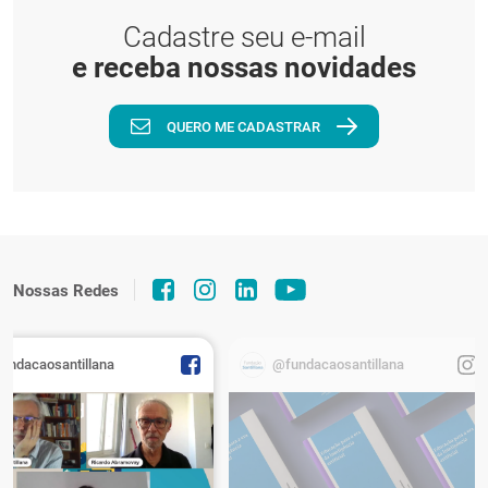
Cadastre seu e-mail
e receba nossas novidades
QUERO ME CADASTRAR
Nossas Redes
fundacaosantillana
@fundacaosantillana