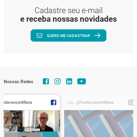
Cadastre seu e-mail
e receba nossas novidades
QUERO ME CADASTRAR
Nossas Redes
fundacaosantillana
@fundacaosantillana