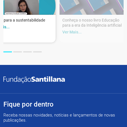
r para a sustentabilidade
Conheça o nosso livro Educação
para a era da Inteligência artificial
ais...
Ver Mais...
Fique por dentro
Receba nossas novidades, notícias e lançamentos de novas
publicações.