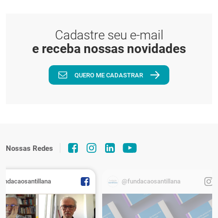
Cadastre seu e-mail
e receba nossas novidades
QUERO ME CADASTRAR
Nossas Redes
fundacaosantillana
@fundacaosantillana