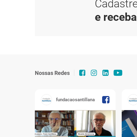
Cadastre
e receb
Nossas Redes
fundacaosantillana