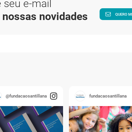
 seu e-mail
a nossas novidades
QUERO M
@fundacaosantillana
fundacaosantillana