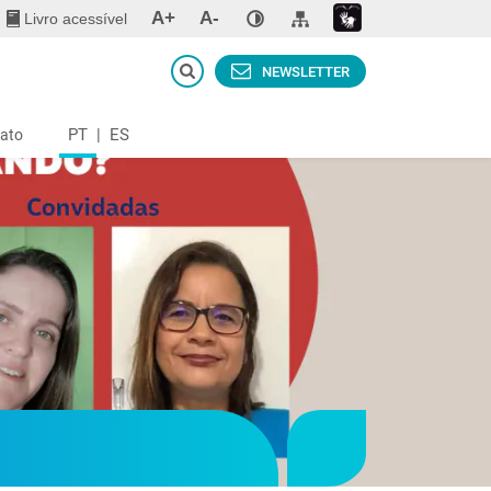
A+
A-
Livro acessível
NEWSLETTER
PT
|
ES
ato