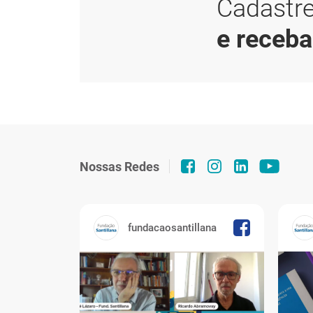
Cadastre
e receb
Nossas Redes
fundacaosantillana