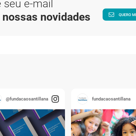
 seu e-mail
a nossas novidades
QUERO M
@fundacaosantillana
fundacaosantillana