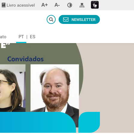
A+
A-
Livro acessível
NEWSLETTER
PT
|
ES
ato