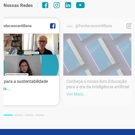
Nossas Redes
fundacaosantillana
@fundacaosantillana
r para a sustentabilidade
Conheça o nosso livro Educação
para a era da Inteligência artificial
ais...
Ver Mais...