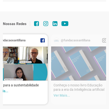
Nossas Redes
fundacaosantillana
@fundacaosantillana
r para a sustentabilidade
Conheça o nosso livro Educação
para a era da Inteligência artificial
ais...
Ver Mais...