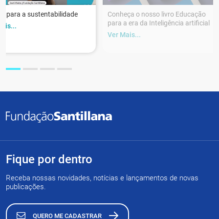
r para a sustentabilidade
Conheça o nosso livro Educação
para a era da Inteligência artificial
ais...
Ver Mais...
Fique por dentro
Receba nossas novidades, notícias e lançamentos de novas
publicações.
QUERO ME CADASTRAR