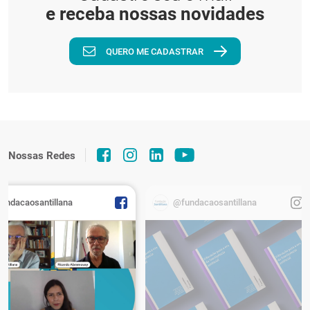
e receba nossas novidades
QUERO ME CADASTRAR
Nossas Redes
fundacaosantillana
@fundacaosantillana