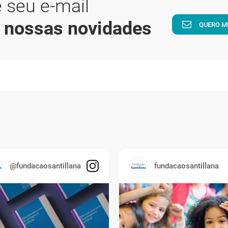
 seu e-mail
a nossas novidades
QUERO M
@fundacaosantillana
fundacaosantillana