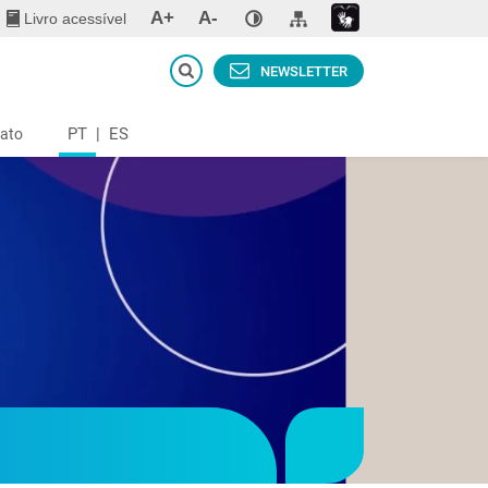
A+
A-
Livro acessível
NEWSLETTER
PT
|
ES
ato