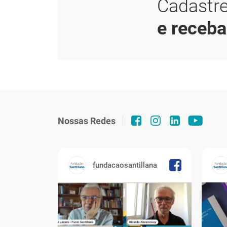
Cadastre
e receb
Nossas Redes
fundacaosantillana