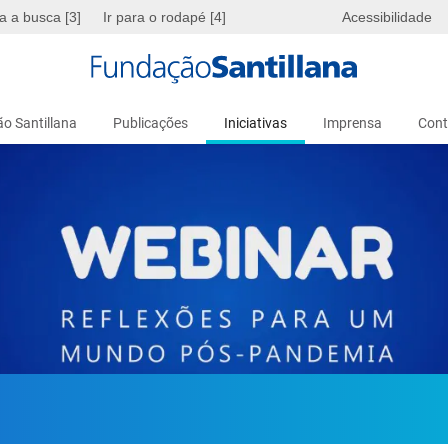
ra a busca [3]
Ir para o rodapé [4]
Acessibilidade
o Santillana
Publicações
Iniciativas
Imprensa
Cont