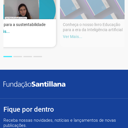
r para a sustentabilidade
Conheça o nosso livro Educação
para a era da Inteligência artificial
ais...
Ver Mais...
Fique por dentro
Receba nossas novidades, notícias e lançamentos de novas
publicações.