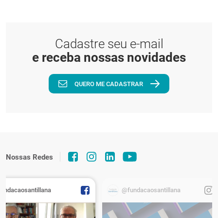
Cadastre seu e-mail
e receba nossas novidades
QUERO ME CADASTRAR
Nossas Redes
fundacaosantillana
@fundacaosantillana