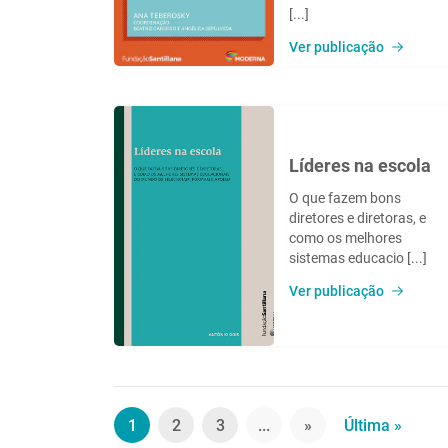
[...]
Ver publicação
Líderes na escola
O que fazem bons
diretores e diretoras, e
como os melhores
sistemas educacio [...]
Ver publicação
1
2
3
...
»
Última »