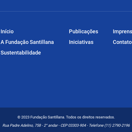
Início
Publicações
Impren
A Fundação Santillana
Iniciativas
Contato
Sustentabilidade
© 2023 Fundação Santillana. Todos os direitos reservados.
Rua Padre Adelino, 758 - 2° andar - CEP 03303-904 - Telefone (11) 2790-2196