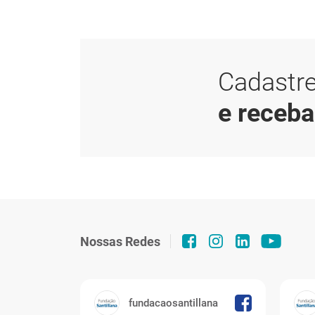
Cadastre
e receb
Nossas Redes
fundacaosantillana