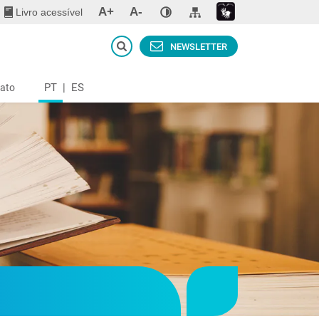
A+
A-
Livro acessível
NEWSLETTER
PT
|
ES
ato