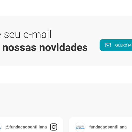
 seu e-mail
a nossas novidades
QUERO M
@fundacaosantillana
fundacaosantillana