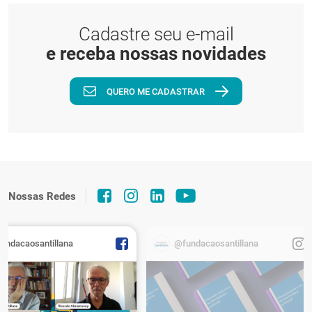
Cadastre seu e-mail
e receba nossas novidades
QUERO ME CADASTRAR
Nossas Redes
fundacaosantillana
@fundacaosantillana