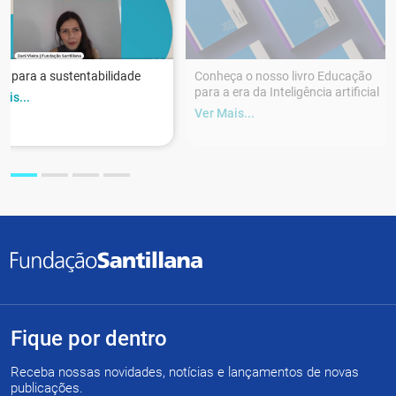
r para a sustentabilidade
Conheça o nosso livro Educação
para a era da Inteligência artificial
ais...
Ver Mais...
Fique por dentro
Receba nossas novidades, notícias e lançamentos de novas
publicações.