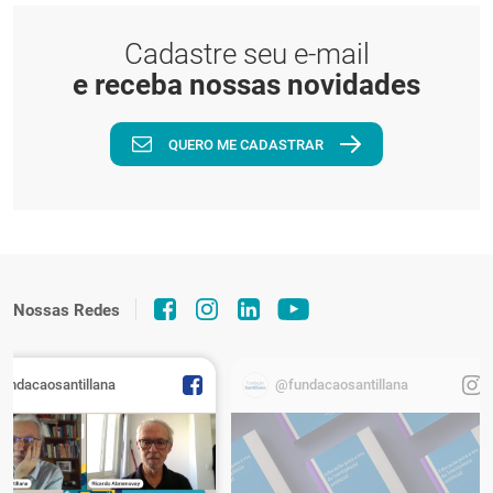
Cadastre seu e-mail
e receba nossas novidades
QUERO ME CADASTRAR
Nossas Redes
fundacaosantillana
@fundacaosantillana