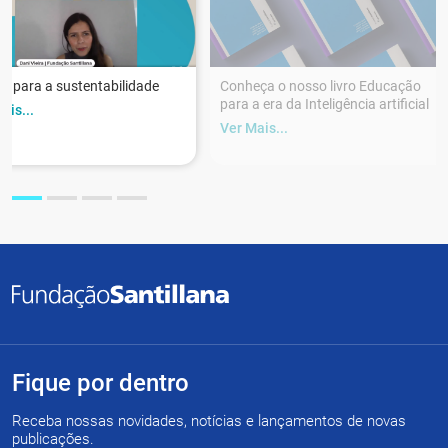
r para a sustentabilidade
Conheça o nosso livro Educação
para a era da Inteligência artificial
ais...
Ver Mais...
Fique por dentro
Receba nossas novidades, notícias e lançamentos de novas
publicações.