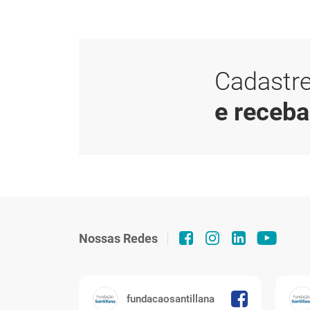
Cadastre
e receb
Nossas Redes
fundacaosantillana