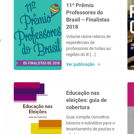
11º Prêmio
Professores do
Brasil – Finalistas
2018
Volume reúne relatos de
s
experiências de
professores de todas as
regiões do B [...]
Ver publicação
Educação nas
eleições: guia de
cobertura
Guia compila conceitos
básicos e subsídios para o
levantamento de pautas e