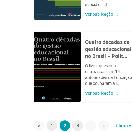
subsídio [...]
Ver publicação
Quatro décadas de
gestão educacional
no Brasil – Polít...
O livro apresenta
entrevistas com 14
autoridades da Educação
que ocuparam a [...]
Ver publicação
«
1
2
3
...
»
Última »