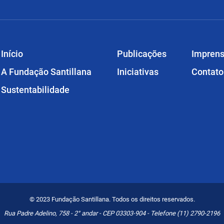
Início
Publicações
Impren
A Fundação Santillana
Iniciativas
Contato
Sustentabilidade
© 2023 Fundação Santillana. Todos os direitos reservados.
Rua Padre Adelino, 758 - 2° andar - CEP 03303-904 - Telefone (11) 2790-2196