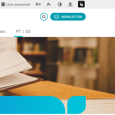
A+
A-
Livro acessível
NEWSLETTER
PT
|
ES
ato