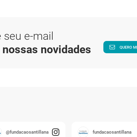
 seu e-mail
a nossas novidades
QUERO M
@fundacaosantillana
fundacaosantillana