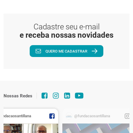
Cadastre seu e-mail
e receba nossas novidades
QUERO ME CADASTRAR
Nossas Redes
fundacaosantillana
@fundacaosantillana