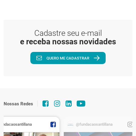
Cadastre seu e-mail
e receba nossas novidades
QUERO ME CADASTRAR
Nossas Redes
fundacaosantillana
@fundacaosantillana