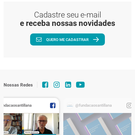
Cadastre seu e-mail
e receba nossas novidades
QUERO ME CADASTRAR
Nossas Redes
fundacaosantillana
@fundacaosantillana