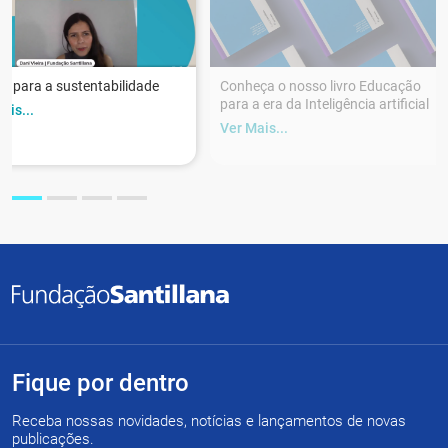
r para a sustentabilidade
Conheça o nosso livro Educação
para a era da Inteligência artificial
ais...
Ver Mais...
Fique por dentro
Receba nossas novidades, notícias e lançamentos de novas
publicações.