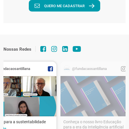
QUERO ME CADASTRAR
Nossas Redes
fundacaosantillana
@fundacaosantillana
r para a sustentabilidade
Conheça o nosso livro Educação
para a era da Inteligência artificial
ais...