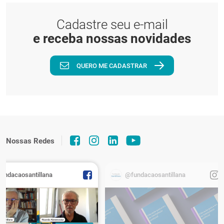
PT
Cadastre seu e-mail
e receba nossas novidades
QUERO ME CADASTRAR
Nossas Redes
fundacaosantillana
@fundacaosantillana