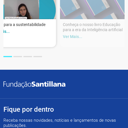
r para a sustentabilidade
Conheça o nosso livro Educação
para a era da Inteligência artificial
ais...
Ver Mais...
Fique por dentro
Receba nossas novidades, notícias e lançamentos de novas
publicações.