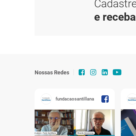
Cadastre
e receb
Nossas Redes
fundacaosantillana