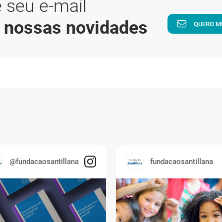
 seu e-mail
a nossas novidades
QUERO M
@fundacaosantillana
fundacaosantillana