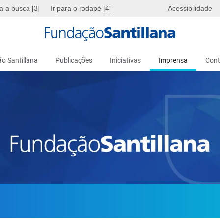
ra a busca [3]
Ir para o rodapé [4]
Acessibilidade
o Santillana
Publicações
Iniciativas
Imprensa
Cont