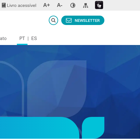
A+
A-
Livro acessível
NEWSLETTER
PT
|
ES
ato