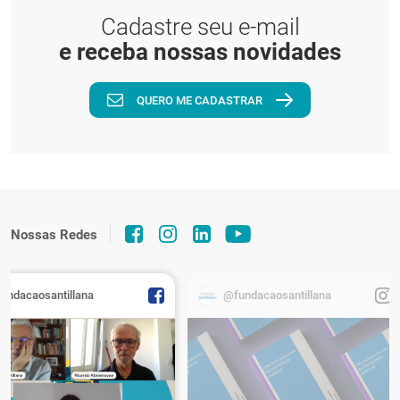
Cadastre seu e-mail
e receba nossas novidades
QUERO ME CADASTRAR
Nossas Redes
fundacaosantillana
@fundacaosantillana