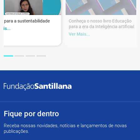
r para a sustentabilidade
Conheça o nosso livro Educação
para a era da Inteligência artificial
ais...
Ver Mais...
Fique por dentro
Receba nossas novidades, notícias e lançamentos de novas
publicações.