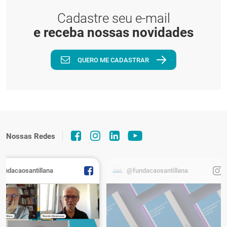
Cadastre seu e-mail
e receba nossas novidades
QUERO ME CADASTRAR
Nossas Redes
fundacaosantillana
@fundacaosantillana