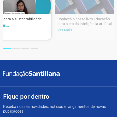
r para a sustentabilidade
Conheça o nosso livro Educação
para a era da Inteligência artificial
ais...
Ver Mais...
Fique por dentro
Receba nossas novidades, notícias e lançamentos de novas
publicações.