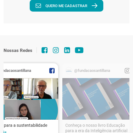
QUERO ME CADASTRAR
Nossas Redes
fundacaosantillana
@fundacaosantillana
r para a sustentabilidade
Conheça o nosso livro Educação
para a era da Inteligência artificial
ais...