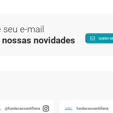
 seu e-mail
a nossas novidades
QUERO M
@fundacaosantillana
fundacaosantillana