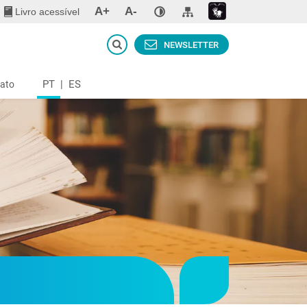
A+
A-
Livro acessível
NEWSLETTER
PT
|
ES
ato