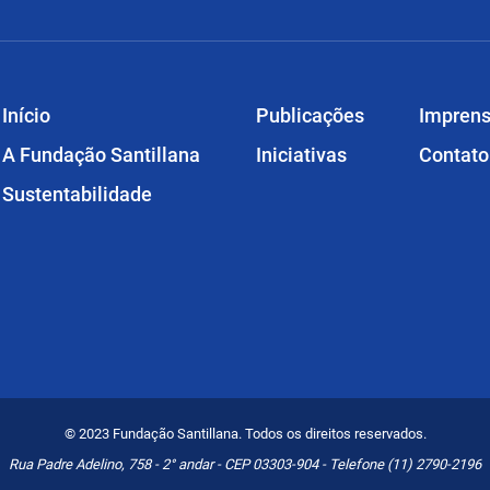
Início
Publicações
Impren
A Fundação Santillana
Iniciativas
Contato
Sustentabilidade
© 2023 Fundação Santillana. Todos os direitos reservados.
Rua Padre Adelino, 758 - 2° andar - CEP 03303-904 - Telefone (11) 2790-2196