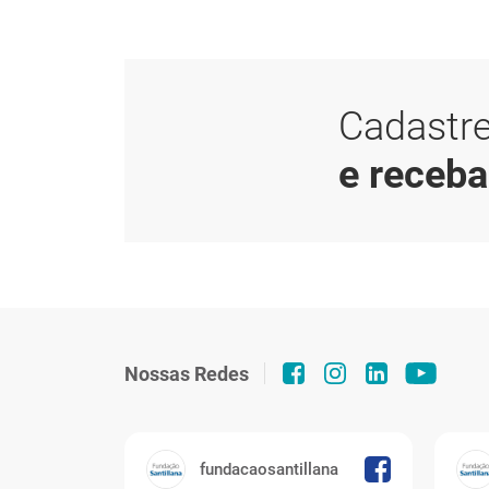
Cadastre
e receb
Nossas Redes
fundacaosantillana