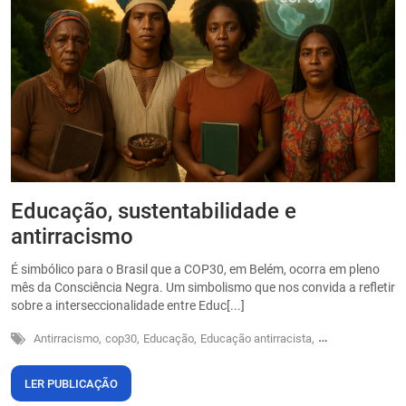
Educação, sustentabilidade e
P
antirracismo
O
s
É simbólico para o Brasil que a COP30, em Belém, ocorra em pleno
o
mês da Consciência Negra. Um simbolismo que nos convida a refletir
sobre a interseccionalidade entre Educ[...]
Antirracismo,
cop30,
Educação,
Educação antirracista,
Sustentabilidade
LER PUBLICAÇÃO