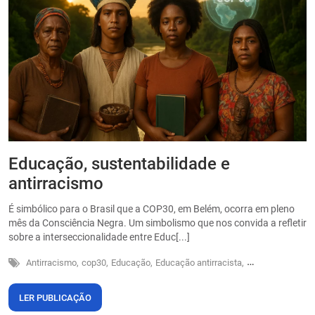
Educação, sustentabilidade e
P
antirracismo
O
s
É simbólico para o Brasil que a COP30, em Belém, ocorra em pleno
o
mês da Consciência Negra. Um simbolismo que nos convida a refletir
sobre a interseccionalidade entre Educ[...]
Antirracismo,
cop30,
Educação,
Educação antirracista,
Sustentabilidade
LER PUBLICAÇÃO