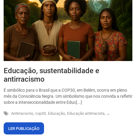
Educação, sustentabilidade e
P
antirracismo
O
s
É simbólico para o Brasil que a COP30, em Belém, ocorra em pleno
o
mês da Consciência Negra. Um simbolismo que nos convida a refletir
sobre a interseccionalidade entre Educ[...]
Antirracismo,
cop30,
Educação,
Educação antirracista,
Sustentabilidade
LER PUBLICAÇÃO