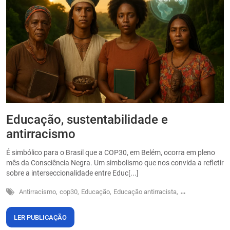
Educação, sustentabilidade e
P
antirracismo
O
s
É simbólico para o Brasil que a COP30, em Belém, ocorra em pleno
o
mês da Consciência Negra. Um simbolismo que nos convida a refletir
sobre a interseccionalidade entre Educ[...]
Antirracismo,
cop30,
Educação,
Educação antirracista,
Sustentabilidade
LER PUBLICAÇÃO