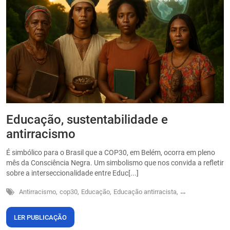
Educação, sustentabilidade e
P
antirracismo
O
s
É simbólico para o Brasil que a COP30, em Belém, ocorra em pleno
o
mês da Consciência Negra. Um simbolismo que nos convida a refletir
sobre a interseccionalidade entre Educ[...]
Antirracismo,
cop30,
Educação,
Educação antirracista,
Sustentabilidade
LER PUBLICAÇÃO