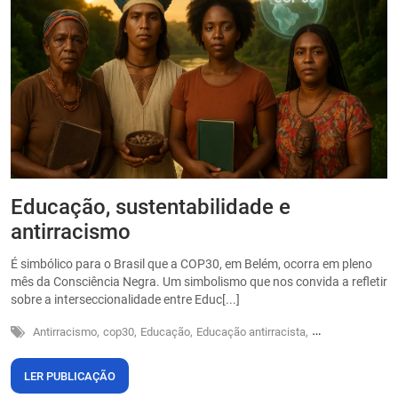
Educação, sustentabilidade e
P
antirracismo
O
s
É simbólico para o Brasil que a COP30, em Belém, ocorra em pleno
o
mês da Consciência Negra. Um simbolismo que nos convida a refletir
sobre a interseccionalidade entre Educ[...]
Antirracismo,
cop30,
Educação,
Educação antirracista,
Sustentabilidade
LER PUBLICAÇÃO