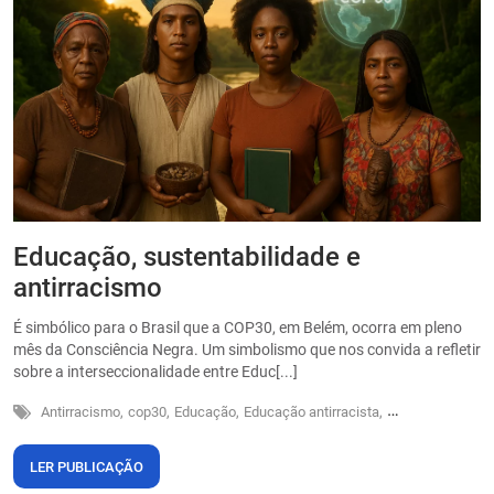
Educação, sustentabilidade e
P
antirracismo
O
s
É simbólico para o Brasil que a COP30, em Belém, ocorra em pleno
o
mês da Consciência Negra. Um simbolismo que nos convida a refletir
sobre a interseccionalidade entre Educ[...]
Antirracismo,
cop30,
Educação,
Educação antirracista,
Sustentabilidade
LER PUBLICAÇÃO