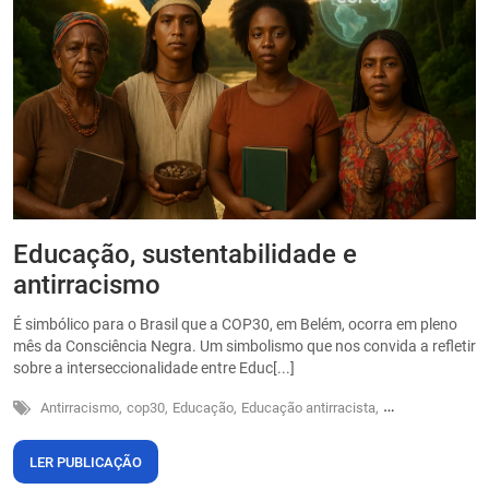
Educação, sustentabilidade e
P
antirracismo
O
s
É simbólico para o Brasil que a COP30, em Belém, ocorra em pleno
o
mês da Consciência Negra. Um simbolismo que nos convida a refletir
sobre a interseccionalidade entre Educ[...]
Antirracismo,
cop30,
Educação,
Educação antirracista,
Sustentabilidade
LER PUBLICAÇÃO