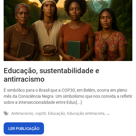
Educação, sustentabilidade e
P
antirracismo
O
s
É simbólico para o Brasil que a COP30, em Belém, ocorra em pleno
o
mês da Consciência Negra. Um simbolismo que nos convida a refletir
sobre a interseccionalidade entre Educ[...]
Antirracismo,
cop30,
Educação,
Educação antirracista,
Sustentabilidade
LER PUBLICAÇÃO