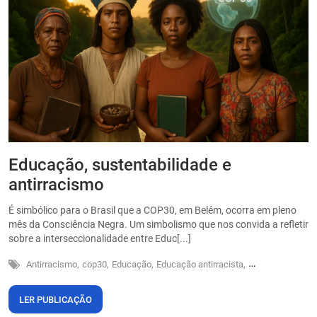
Educação, sustentabilidade e
P
antirracismo
O
s
É simbólico para o Brasil que a COP30, em Belém, ocorra em pleno
o
mês da Consciência Negra. Um simbolismo que nos convida a refletir
sobre a interseccionalidade entre Educ[...]
Antirracismo,
cop30,
Educação,
Educação antirracista,
Sustentabilidade
LER PUBLICAÇÃO