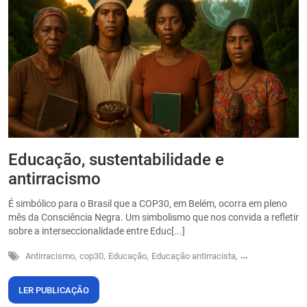
Educação, sustentabilidade e
P
antirracismo
O
s
É simbólico para o Brasil que a COP30, em Belém, ocorra em pleno
o
mês da Consciência Negra. Um simbolismo que nos convida a refletir
sobre a interseccionalidade entre Educ[...]
Antirracismo,
cop30,
Educação,
Educação antirracista,
Sustentabilidade
LER PUBLICAÇÃO