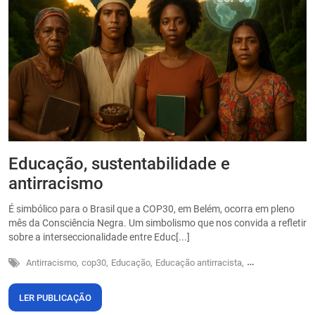
Educação, sustentabilidade e
P
antirracismo
O
s
É simbólico para o Brasil que a COP30, em Belém, ocorra em pleno
o
mês da Consciência Negra. Um simbolismo que nos convida a refletir
sobre a interseccionalidade entre Educ[...]
Antirracismo,
cop30,
Educação,
Educação antirracista,
Sustentabilidade
LER PUBLICAÇÃO