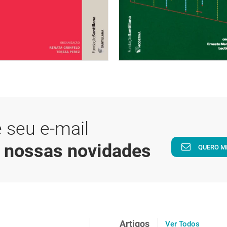
 seu e-mail
a nossas novidades
QUERO M
Artigos
Ver Todos