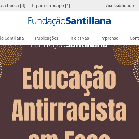
ra a busca [3]
Ir para o rodapé [4]
Acessibilidade
o Santillana
Publicações
Iniciativas
Imprensa
Cont