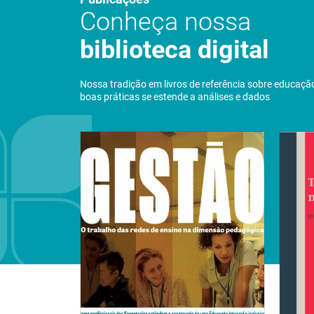
Conheça nossa
biblioteca digital
Nossa tradição em livros de referência sobre educaçã
boas práticas se estende a análises e dados