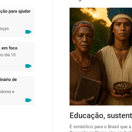
ção para ajudar
anças
a em foco
no dia 10
inário de
adores e
ta para viabilizar o
Educação, sustent
É simbólico para o Brasil que