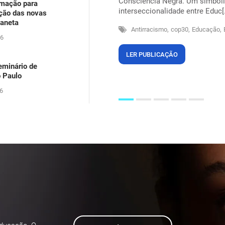
Consciência Negra. Um simbolis
rmação para
arecia ser um problema dos outros,
interseccionalidade entre Educ[.
ação das novas
itos na própria pele, suando sob
laneta
Antirracismo,
cop30,
Educação,
26
LER PUBLICAÇÃO
eminário de
o Paulo
6