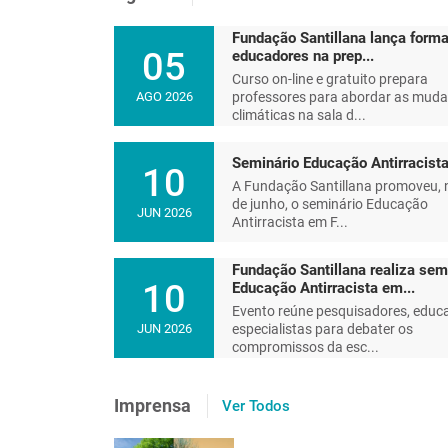
Fundação Santillana lança forma
05
educadores na prep...
Curso on-line e gratuito prepara
professores para abordar as mud
AGO 2026
climáticas na sala d...
Seminário Educação Antirracist
10
A Fundação Santillana promoveu, 
de junho, o seminário Educação
JUN 2026
Antirracista em F...
Fundação Santillana realiza sem
10
Educação Antirracista em...
Evento reúne pesquisadores, educ
especialistas para debater os
JUN 2026
compromissos da esc...
Educar e reeducar um plane
Imprensa
Ver Todos
futuro