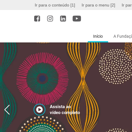
Ir para o conteúdo [1]
Ir para o menu [2]
Ir pa
Início
A Fundaçã
Assista ao
vídeo completo