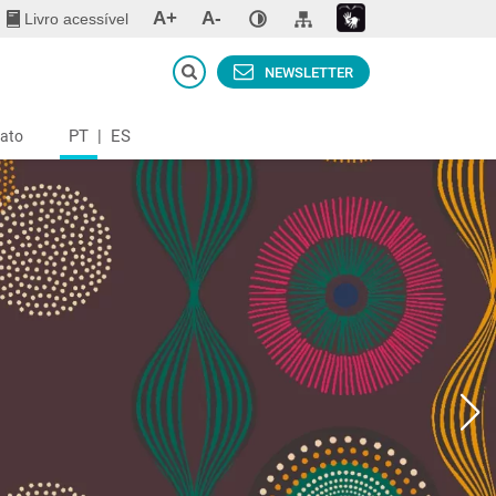
A+
A-
Livro acessível
NEWSLETTER
PT
|
ES
ato