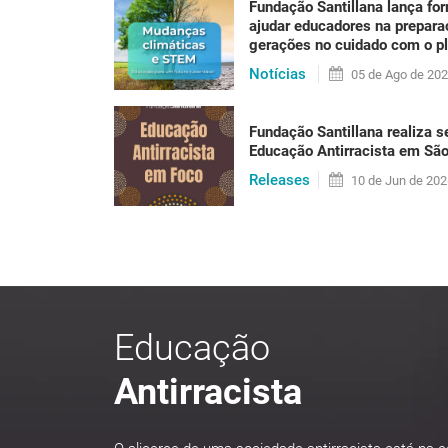
Fundação Santillana lança fo
Se até alguns anos atrás a sustentabilidade p
ajudar educadores na prepar
não há mais como negar: sentimos hoje os efe
gerações no cuidado com o p
um calor que [...]
Notícias
05 de
Ago
de 20
Fundação Santillana realiza s
LER PUBLICAÇÃO
Educação Antirracista em Sã
Releases
10 de
Jun
de 202
Educação
Antirracista