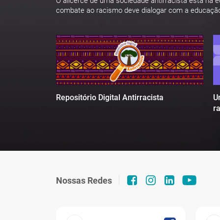
O alicerce de uma sociedade antirracista está na 
combate ao racismo deve dialogar com a educaçã
U
Repositório Digital Antirracista
r
Nossas Redes