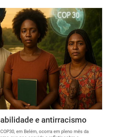
abilidade e antirracismo
Por uma E
 a COP30, em Belém, ocorra em pleno mês da
O início do ano 