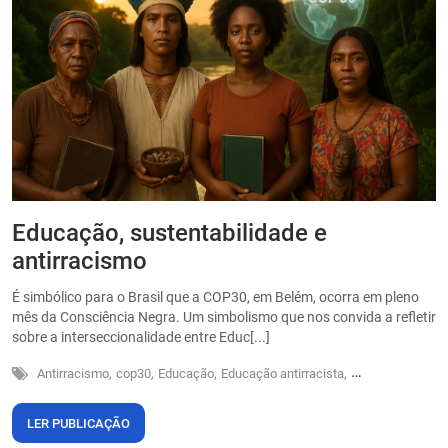
Educação, sustentabilidade e
P
antirracismo
O
s
É simbólico para o Brasil que a COP30, em Belém, ocorra em pleno
o
mês da Consciência Negra. Um simbolismo que nos convida a refletir
sobre a interseccionalidade entre Educ[...]
Antirracismo,
cop30,
Educação,
Educação antirracista,
Sustentabilidade
LER PUBLICAÇÃO