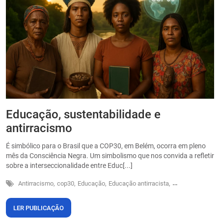
Educação, sustentabilidade e
P
antirracismo
O
s
É simbólico para o Brasil que a COP30, em Belém, ocorra em pleno
o
mês da Consciência Negra. Um simbolismo que nos convida a refletir
sobre a interseccionalidade entre Educ[...]
Antirracismo,
cop30,
Educação,
Educação antirracista,
Sustentabilidade
LER PUBLICAÇÃO