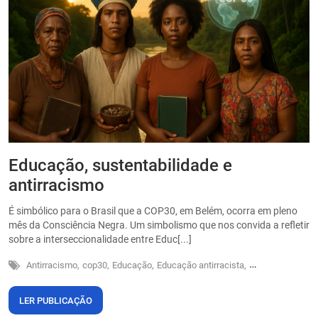
Educação, sustentabilidade e
P
antirracismo
O
s
É simbólico para o Brasil que a COP30, em Belém, ocorra em pleno
o
mês da Consciência Negra. Um simbolismo que nos convida a refletir
sobre a interseccionalidade entre Educ[...]
Antirracismo,
cop30,
Educação,
Educação antirracista,
Sustentabilidade
LER PUBLICAÇÃO