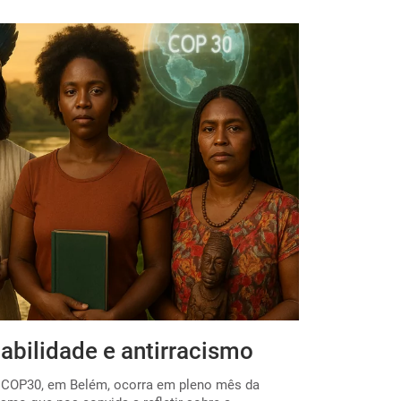
abilidade e antirracismo
Por uma E
 a COP30, em Belém, ocorra em pleno mês da
O início do ano 