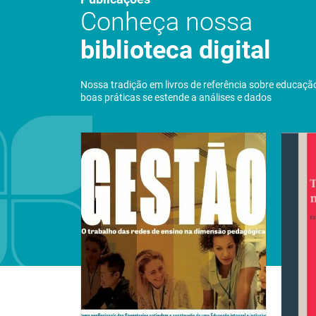
Conheça nossa
biblioteca digital
Nossa tradição em livros de referência sobre educaçã
boas práticas se estende a análises e dados