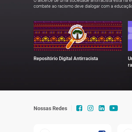
O alicerce de uma sociedade antirracista está na 
combate ao racismo deve dialogar com a educaçã
U
Repositório Digital Antirracista
r
Nossas Redes