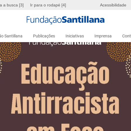
ra a busca [3]
Ir para o rodapé [4]
Acessibilidade
o Santillana
Publicações
Iniciativas
Imprensa
Cont