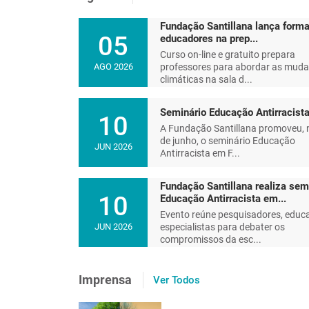
Fundação Santillana lança forma
05
educadores na prep...
Curso on-line e gratuito prepara
professores para abordar as mud
AGO 2026
climáticas na sala d...
Seminário Educação Antirracist
10
A Fundação Santillana promoveu, 
de junho, o seminário Educação
JUN 2026
Antirracista em F...
Fundação Santillana realiza sem
10
Educação Antirracista em...
Evento reúne pesquisadores, educ
especialistas para debater os
JUN 2026
compromissos da esc...
Educar e reeducar um plane
Imprensa
Ver Todos
futuro