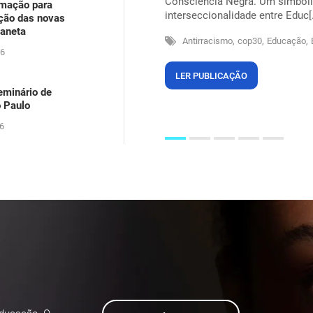
Consciência Negra. Um simbolis
rmação para
arecia ser um problema dos outros,
interseccionalidade entre Educ[.
ação das novas
itos na própria pele, suando sob
laneta
Antirracismo,
cop30,
Educação,
26
LER PUBLICAÇÃO
eminário de
o Paulo
6