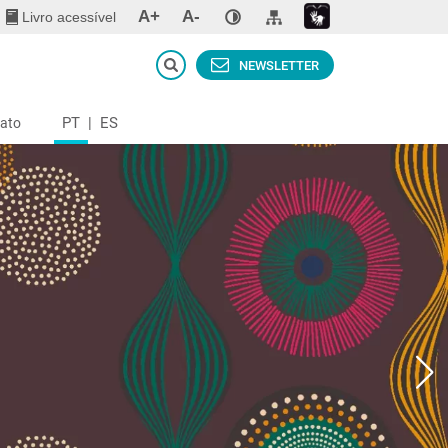
A+
A-
Livro acessível
NEWSLETTER
PT
|
ES
ato