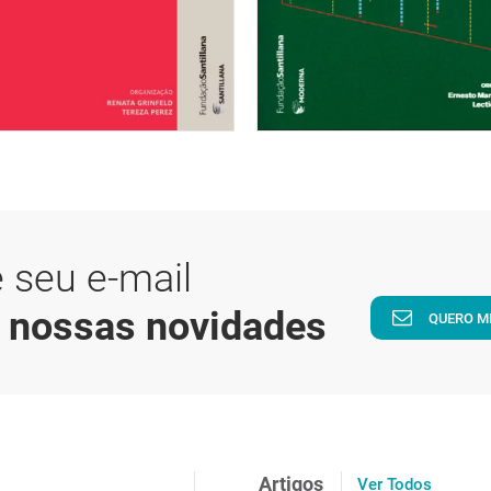
 seu e-mail
a nossas novidades
QUERO M
Artigos
Ver Todos