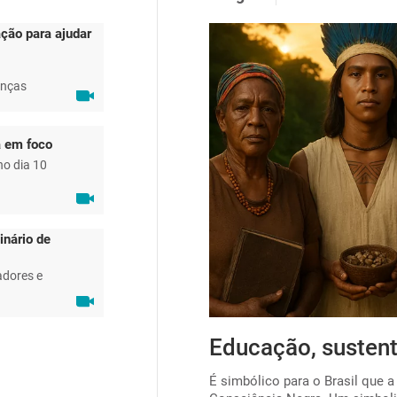
ção para ajudar
anças
a em foco
no dia 10
inário de
adores e
ta para viabilizar o
Educação, sustent
É simbólico para o Brasil que