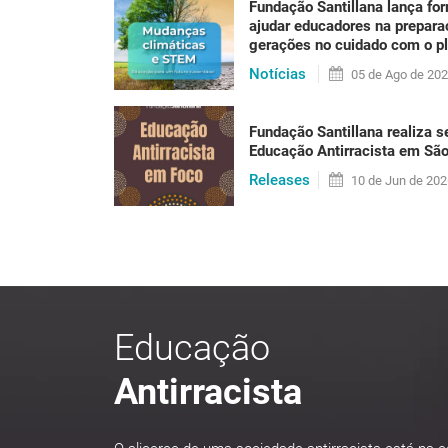
Fundação Santillana lança fo
Se até alguns anos atrás a sustentabilidade p
ajudar educadores na prepar
não há mais como negar: sentimos hoje os efe
gerações no cuidado com o p
um calor que [...]
Notícias
05 de
Ago
de 20
Fundação Santillana realiza s
LER PUBLICAÇÃO
Educação Antirracista em Sã
Releases
10 de
Jun
de 202
Educação
Antirracista